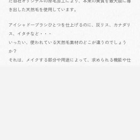
た自社オリジナルの原毛加工により、本来の美質を最大限に導
き出した天然毛を使用しています。
アイシャドーブラシひとつを仕上げるのに、灰リス、カナダリ
ス、イタチなど・・・
いったい、使われている天然毛素材のどこが違うのでしょう
か？
それは、メイクする部分や用途によって、求められる機能や仕
上がり感が異なるからです。たくさんの種類がある天然毛をう
まくブレンドすることで、細い線、くっきりした線、あるいは
きめ細かい仕上がりやふんわりと柔らかい仕上がりなどが自在
になります。
フェイスやチークでは、自然なグラデーション、きめの細か
さ、発色が求められます。また、目もと、眉、唇などには、思
いどおりの線を美しく描くための繊細さ、発色が求められま
す。